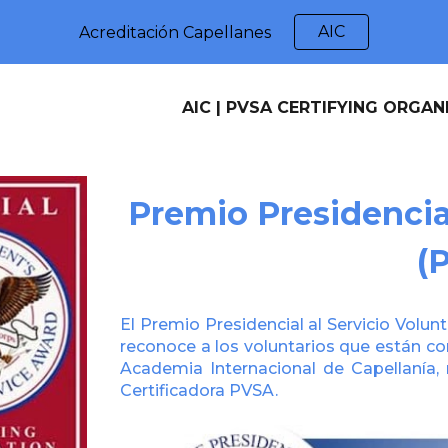
AIC
Acreditación Capellanes
ip to main content
Skip to navigat
AIC | PVSA CERTIFYING ORGAN
Premio Presidencial
(
El Premio Presidencial al Servicio Volu
reconoce a los voluntarios que están c
Academia Internacional de Capellanía,
Certificadora PVSA.