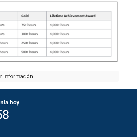
ar Información
nía hoy
58