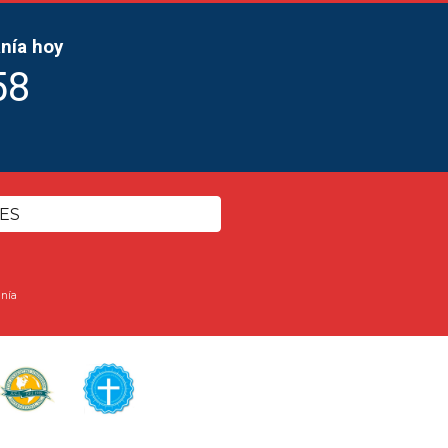
nía hoy
58
ES
anía