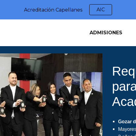
AIC
Acreditación Capellanes
ip to main content
Skip to navigat
ADMISIONES
Req
par
Aca
Gozar d
Mayores