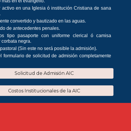
 más en el evangelio.
 activo en una Iglesia ó institución Cristiana de sana
.
ente convertido y bautizado en las aguas.
cado de antecedentes penales.
os tipo pasaporte con uniforme clerical ó camisa
 corbata negra.
astoral (Sin este no será posible la admisión).
el formulario de solicitud de admisión completamente
Solicitud de Admisión AIC
Costos Institucionales de la AIC