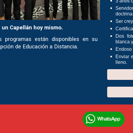
3 años ó
Servidor
doctrina
Ser crey
 un Capellán hoy mismo.
Certifi
Dos fot
s programas están disponibles en su
blanca y
 opción de Educación a Distancia.
Endoso p
Enviar 
lleno.