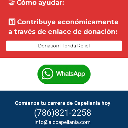
🤝 Cómo ayudar:
1️⃣ Contribuye económicamente
a través de enlace de donación:
Donation Florida Relief
Comienza tu carrera de Capellanía hoy
(786)821-2258
info@aiccapellania.com